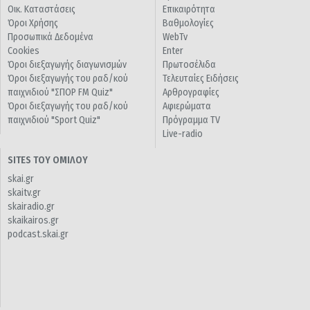
Οικ. Καταστάσεις
Επικαιρότητα
Όροι Χρήσης
Βαθμολογίες
Προσωπικά Δεδομένα
WebTv
Cookies
Enter
Όροι διεξαγωγής διαγωνισμών
Πρωτοσέλιδα
Όροι διεξαγωγής του ραδ/κού
Τελευταίες Ειδήσεις
παιχνιδιού "ΣΠΟΡ FM Quiz"
Αρθρογραφίες
Όροι διεξαγωγής του ραδ/κού
Αφιερώματα
παιχνιδιού "Sport Quiz"
Πρόγραμμα TV
Live-radio
SITES ΤΟΥ ΟΜΙΛΟΥ
skai.gr
skaitv.gr
skairadio.gr
skaikairos.gr
podcast.skai.gr