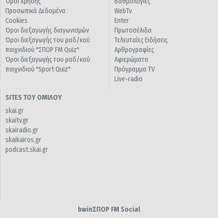
Όροι Χρήσης
Βαθμολογίες
Προσωπικά Δεδομένα
WebTv
Cookies
Enter
Όροι διεξαγωγής διαγωνισμών
Πρωτοσέλιδα
Όροι διεξαγωγής του ραδ/κού
Τελευταίες Ειδήσεις
παιχνιδιού "ΣΠΟΡ FM Quiz"
Αρθρογραφίες
Όροι διεξαγωγής του ραδ/κού
Αφιερώματα
παιχνιδιού "Sport Quiz"
Πρόγραμμα TV
Live-radio
SITES ΤΟΥ ΟΜΙΛΟΥ
skai.gr
skaitv.gr
skairadio.gr
skaikairos.gr
podcast.skai.gr
bwinΣΠΟΡ FM Social