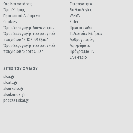
Οικ. Καταστάσεις
Επικαιρότητα
Όροι Χρήσης
Βαθμολογίες
Προσωπικά Δεδομένα
WebTv
Cookies
Enter
Όροι διεξαγωγής διαγωνισμών
Πρωτοσέλιδα
Όροι διεξαγωγής του ραδ/κού
Τελευταίες Ειδήσεις
παιχνιδιού "ΣΠΟΡ FM Quiz"
Αρθρογραφίες
Όροι διεξαγωγής του ραδ/κού
Αφιερώματα
παιχνιδιού "Sport Quiz"
Πρόγραμμα TV
Live-radio
SITES ΤΟΥ ΟΜΙΛΟΥ
skai.gr
skaitv.gr
skairadio.gr
skaikairos.gr
podcast.skai.gr