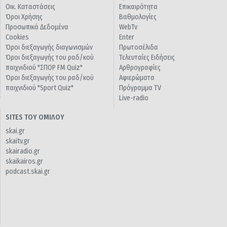
Οικ. Καταστάσεις
Επικαιρότητα
Όροι Χρήσης
Βαθμολογίες
Προσωπικά Δεδομένα
WebTv
Cookies
Enter
Όροι διεξαγωγής διαγωνισμών
Πρωτοσέλιδα
Όροι διεξαγωγής του ραδ/κού
Τελευταίες Ειδήσεις
παιχνιδιού "ΣΠΟΡ FM Quiz"
Αρθρογραφίες
Όροι διεξαγωγής του ραδ/κού
Αφιερώματα
παιχνιδιού "Sport Quiz"
Πρόγραμμα TV
Live-radio
SITES ΤΟΥ ΟΜΙΛΟΥ
skai.gr
skaitv.gr
skairadio.gr
skaikairos.gr
podcast.skai.gr