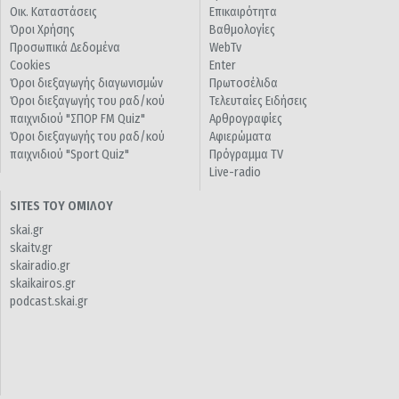
Οικ. Καταστάσεις
Επικαιρότητα
Όροι Χρήσης
Βαθμολογίες
Προσωπικά Δεδομένα
WebTv
Cookies
Enter
Όροι διεξαγωγής διαγωνισμών
Πρωτοσέλιδα
Όροι διεξαγωγής του ραδ/κού
Τελευταίες Ειδήσεις
παιχνιδιού "ΣΠΟΡ FM Quiz"
Αρθρογραφίες
Όροι διεξαγωγής του ραδ/κού
Αφιερώματα
παιχνιδιού "Sport Quiz"
Πρόγραμμα TV
Live-radio
SITES ΤΟΥ ΟΜΙΛΟΥ
skai.gr
skaitv.gr
skairadio.gr
skaikairos.gr
podcast.skai.gr