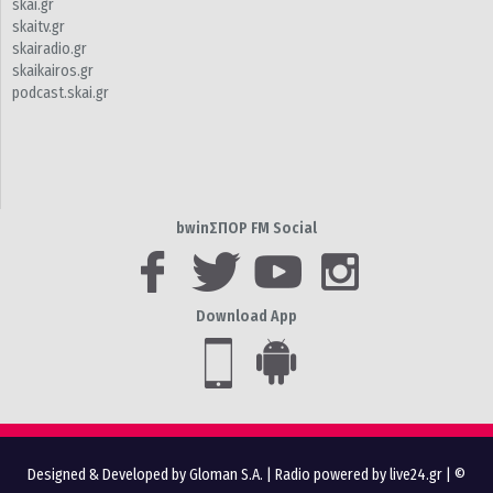
skai.gr
skaitv.gr
skairadio.gr
skaikairos.gr
podcast.skai.gr
bwinΣΠΟΡ FM Social
Download App
Designed & Developed by Gloman S.A.
|
Radio powered by live24.gr
| ©