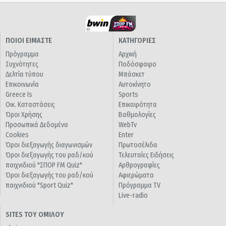
ΠΟΙΟΙ ΕΙΜΑΣΤΕ
ΚΑΤΗΓΟΡΙΕΣ
Πρόγραμμα
Αρχική
Συχνότητες
Ποδόσφαιρο
Δελτία τύπου
Μπάσκετ
Επικοινωνία
Αυτοκίνητο
Greece Is
Sports
Οικ. Καταστάσεις
Επικαιρότητα
Όροι Χρήσης
Βαθμολογίες
Προσωπικά Δεδομένα
WebTv
Cookies
Enter
Όροι διεξαγωγής διαγωνισμών
Πρωτοσέλιδα
Όροι διεξαγωγής του ραδ/κού
Τελευταίες Ειδήσεις
παιχνιδιού "ΣΠΟΡ FM Quiz"
Αρθρογραφίες
Όροι διεξαγωγής του ραδ/κού
Αφιερώματα
παιχνιδιού "Sport Quiz"
Πρόγραμμα TV
Live-radio
SITES ΤΟΥ ΟΜΙΛΟΥ