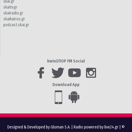
skai.gr
skaitv.gr
skairadio.gr
skaikairos.gr
podcast.skai.gr
bwinΣΠΟΡ FM Social
Download App
Designed & Developed by Gloman S.A.
|
Radio powered by live24.gr
| ©