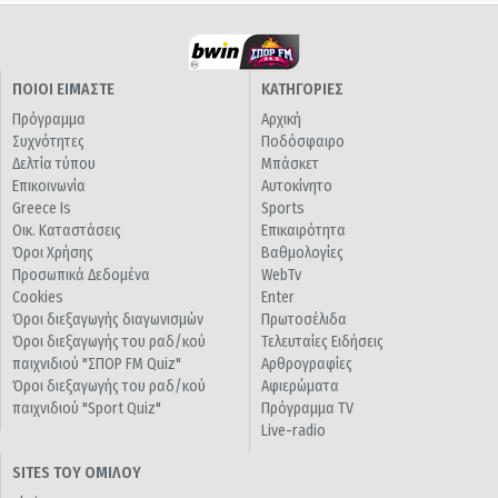
ΠΟΙΟΙ ΕΙΜΑΣΤΕ
ΚΑΤΗΓΟΡΙΕΣ
Πρόγραμμα
Αρχική
Συχνότητες
Ποδόσφαιρο
Δελτία τύπου
Μπάσκετ
Επικοινωνία
Αυτοκίνητο
Greece Is
Sports
Οικ. Καταστάσεις
Επικαιρότητα
Όροι Χρήσης
Βαθμολογίες
Προσωπικά Δεδομένα
WebTv
Cookies
Enter
Όροι διεξαγωγής διαγωνισμών
Πρωτοσέλιδα
Όροι διεξαγωγής του ραδ/κού
Τελευταίες Ειδήσεις
παιχνιδιού "ΣΠΟΡ FM Quiz"
Αρθρογραφίες
Όροι διεξαγωγής του ραδ/κού
Αφιερώματα
παιχνιδιού "Sport Quiz"
Πρόγραμμα TV
Live-radio
SITES ΤΟΥ ΟΜΙΛΟΥ