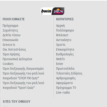
ΠΟΙΟΙ ΕΙΜΑΣΤΕ
ΚΑΤΗΓΟΡΙΕΣ
Πρόγραμμα
Αρχική
Συχνότητες
Ποδόσφαιρο
Δελτία τύπου
Μπάσκετ
Επικοινωνία
Αυτοκίνητο
Greece Is
Sports
Οικ. Καταστάσεις
Επικαιρότητα
Όροι Χρήσης
Βαθμολογίες
Προσωπικά Δεδομένα
WebTv
Cookies
Enter
Όροι διεξαγωγής διαγωνισμών
Πρωτοσέλιδα
Όροι διεξαγωγής του ραδ/κού
Τελευταίες Ειδήσεις
παιχνιδιού "ΣΠΟΡ FM Quiz"
Αρθρογραφίες
Όροι διεξαγωγής του ραδ/κού
Αφιερώματα
παιχνιδιού "Sport Quiz"
Πρόγραμμα TV
Live-radio
SITES ΤΟΥ ΟΜΙΛΟΥ