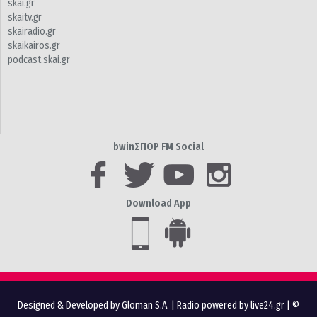
skai.gr
skaitv.gr
skairadio.gr
skaikairos.gr
podcast.skai.gr
bwinΣΠΟΡ FM Social
Download App
Designed & Developed by Gloman S.A.
|
Radio powered by live24.gr
| ©