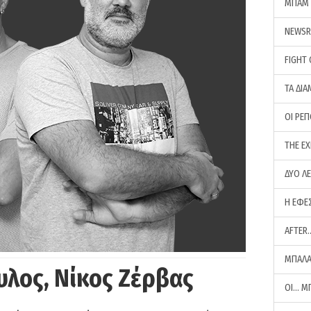
ΜΠΑΜ 
NEWS
FIGHT
ΤΑ ΔΙΑ
ΟΙ ΡΕ
THE E
ΔΥΟ Λ
Η ΕΦΕ
AFTER
ΜΠΑΛΑ
υλος, Νίκος Ζέρβας
ΟΙ… Μ