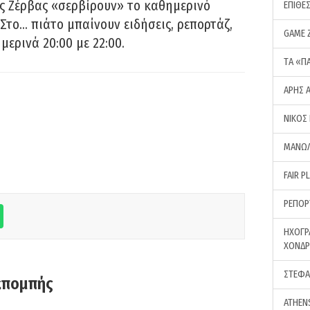
ς Ζέρβας «σερβίρουν» το καθημερινό
ΕΠΙΘΕ
Στο… πιάτο μπαίνουν ειδήσεις, ρεπορτάζ,
GAME 
μερινά 20:00 με 22:00.
ΤA «Π
ΑΡΗΣ 
ΝΙΚΟΣ
ΜΑΝΩΛ
FAIR P
ΡΕΠΟΡ
ΗΧΟΓΡ
ΧΟΝΔ
ΣΤΕΦΑ
κπομπής
ATHEN