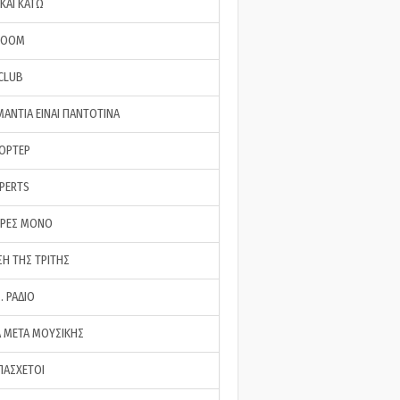
ΚΑΙ ΚΑΤΩ
ROOM
 CLUB
ΜΑΝΤΙΑ ΕΙΝΑΙ ΠΑΝΤΟΤΙΝΑ
ΠΟΡΤΕΡ
XPERTS
ΕΡΕΣ ΜΟΝΟ
ΣΗ ΤΗΣ ΤΡΙΤΗΣ
… ΡΑΔΙΟ
 ΜΕΤΑ ΜΟΥΣΙΚΗΣ
ΠΑΣΧΕΤΟΙ