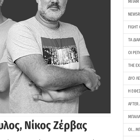
ΜΠΑΜ 
NEWS
FIGHT
ΤΑ ΔΙΑ
ΟΙ ΡΕ
THE E
ΔΥΟ Λ
Η ΕΦΕ
AFTER
ΜΠΑΛΑ
υλος, Νίκος Ζέρβας
ΟΙ… Μ