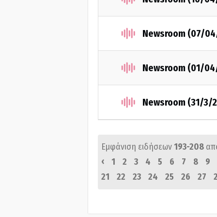
Newsroom (07/04
Newsroom (01/04
Newsroom (31/3/2
Εμφάνιση ειδήσεων
193-208
απ
‹
1
2
3
4
5
6
7
8
9
21
22
23
24
25
26
27