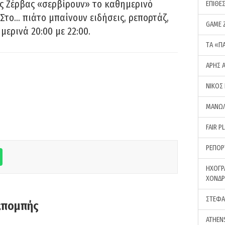
ς Ζέρβας «σερβίρουν» το καθημερινό
ΕΠΙΘΕ
Στο… πιάτο μπαίνουν ειδήσεις, ρεπορτάζ,
GAME 
μερινά 20:00 με 22:00.
ΤA «Π
ΑΡΗΣ 
ΝΙΚΟΣ
ΜΑΝΩΛ
FAIR P
ΡΕΠΟΡ
ΗΧΟΓΡ
ΧΟΝΔ
ΣΤΕΦΑ
κπομπής
ATHEN