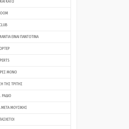
ΚΑΙ ΚΑΤΩ
ROOM
 CLUB
ΜΑΝΤΙΑ ΕΙΝΑΙ ΠΑΝΤΟΤΙΝΑ
ΠΟΡΤΕΡ
XPERTS
ΕΡΕΣ ΜΟΝΟ
ΣΗ ΤΗΣ ΤΡΙΤΗΣ
… ΡΑΔΙΟ
 ΜΕΤΑ ΜΟΥΣΙΚΗΣ
ΠΑΣΧΕΤΟΙ