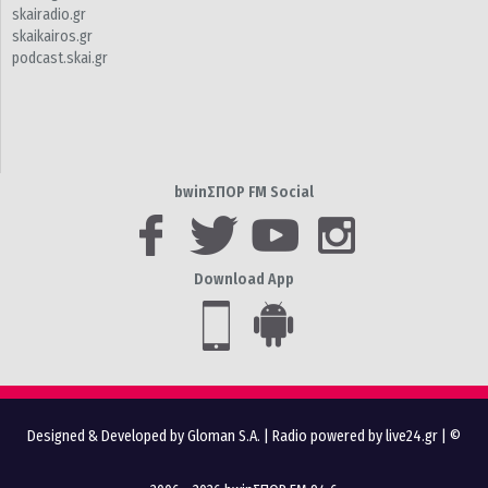
skairadio.gr
skaikairos.gr
podcast.skai.gr
bwinΣΠΟΡ FM Social
Download App
Designed & Developed by Gloman S.A.
|
Radio powered by live24.gr
| ©