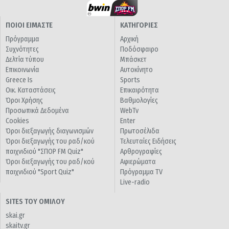
ΠΟΙΟΙ ΕΙΜΑΣΤΕ
ΚΑΤΗΓΟΡΙΕΣ
Πρόγραμμα
Αρχική
Συχνότητες
Ποδόσφαιρο
Δελτία τύπου
Μπάσκετ
Επικοινωνία
Αυτοκίνητο
Greece Is
Sports
Οικ. Καταστάσεις
Επικαιρότητα
Όροι Χρήσης
Βαθμολογίες
Προσωπικά Δεδομένα
WebTv
Cookies
Enter
Όροι διεξαγωγής διαγωνισμών
Πρωτοσέλιδα
Όροι διεξαγωγής του ραδ/κού
Τελευταίες Ειδήσεις
παιχνιδιού "ΣΠΟΡ FM Quiz"
Αρθρογραφίες
Όροι διεξαγωγής του ραδ/κού
Αφιερώματα
παιχνιδιού "Sport Quiz"
Πρόγραμμα TV
Live-radio
SITES ΤΟΥ ΟΜΙΛΟΥ
skai.gr
skaitv.gr