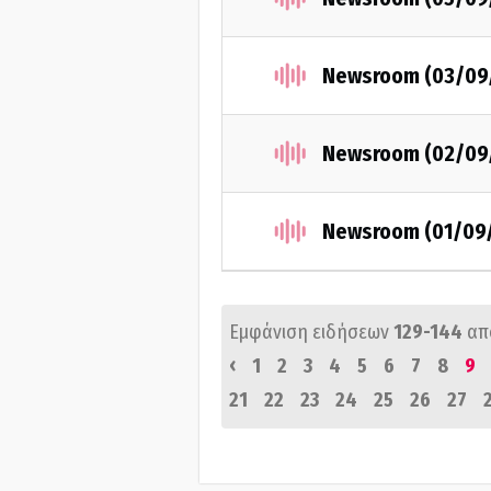
Newsroom (03/09
Newsroom (02/09
Newsroom (01/09
Εμφάνιση ειδήσεων
129-144
απ
‹
1
2
3
4
5
6
7
8
9
21
22
23
24
25
26
27