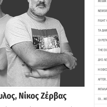
ΜΠΑΜ 
NEWS
FIGHT
ΤΑ ΔΙΑ
ΟΙ ΡΕ
THE E
ΔΥΟ Λ
Η ΕΦΕ
AFTER
ΜΠΑΛΑ
υλος, Νίκος Ζέρβας
ΟΙ… Μ