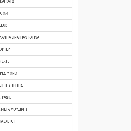
ΚΑΙ ΚΑΤΩ
ROOM
 CLUB
ΜΑΝΤΙΑ ΕΙΝΑΙ ΠΑΝΤΟΤΙΝΑ
ΠΟΡΤΕΡ
XPERTS
ΕΡΕΣ ΜΟΝΟ
ΣΗ ΤΗΣ ΤΡΙΤΗΣ
… ΡΑΔΙΟ
 ΜΕΤΑ ΜΟΥΣΙΚΗΣ
ΠΑΣΧΕΤΟΙ