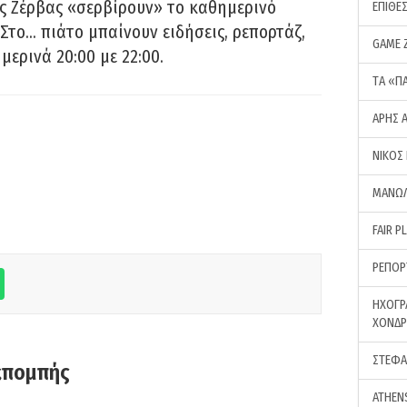
ς Ζέρβας «σερβίρουν» το καθημερινό
ΕΠΙΘΕ
Στο… πιάτο μπαίνουν ειδήσεις, ρεπορτάζ,
GAME 
μερινά 20:00 με 22:00.
ΤA «Π
ΑΡΗΣ 
ΝΙΚΟΣ
ΜΑΝΩΛ
FAIR P
ΡΕΠΟΡ
ΗΧΟΓΡ
ΧΟΝΔ
ΣΤΕΦΑ
κπομπής
ATHEN