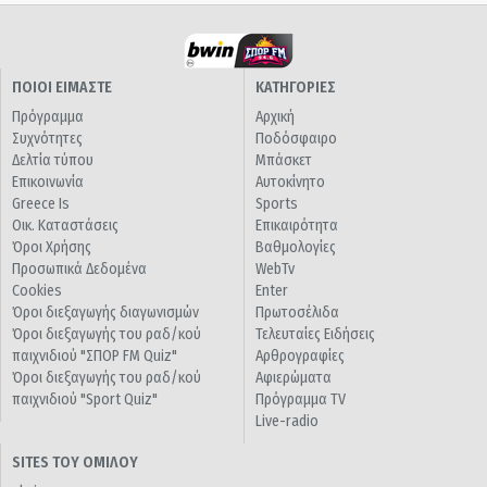
ΠΟΙΟΙ ΕΙΜΑΣΤΕ
ΚΑΤΗΓΟΡΙΕΣ
Πρόγραμμα
Αρχική
Συχνότητες
Ποδόσφαιρο
Δελτία τύπου
Μπάσκετ
Επικοινωνία
Αυτοκίνητο
Greece Is
Sports
Οικ. Καταστάσεις
Επικαιρότητα
Όροι Χρήσης
Βαθμολογίες
Προσωπικά Δεδομένα
WebTv
Cookies
Enter
Όροι διεξαγωγής διαγωνισμών
Πρωτοσέλιδα
Όροι διεξαγωγής του ραδ/κού
Τελευταίες Ειδήσεις
παιχνιδιού "ΣΠΟΡ FM Quiz"
Αρθρογραφίες
Όροι διεξαγωγής του ραδ/κού
Αφιερώματα
παιχνιδιού "Sport Quiz"
Πρόγραμμα TV
Live-radio
SITES ΤΟΥ ΟΜΙΛΟΥ