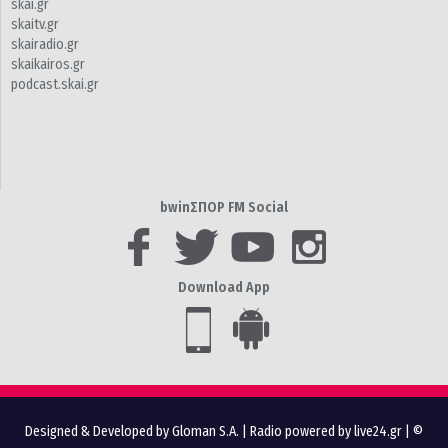
skai.gr
skaitv.gr
skairadio.gr
skaikairos.gr
podcast.skai.gr
bwinΣΠΟΡ FM Social
Download App
Designed & Developed by Gloman S.A.
|
Radio powered by live24.gr
| ©