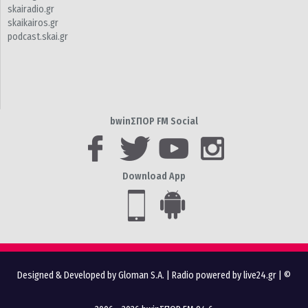
skairadio.gr
skaikairos.gr
podcast.skai.gr
bwinΣΠΟΡ FM Social
Download App
Designed & Developed by Gloman S.A.
|
Radio powered by live24.gr
| ©