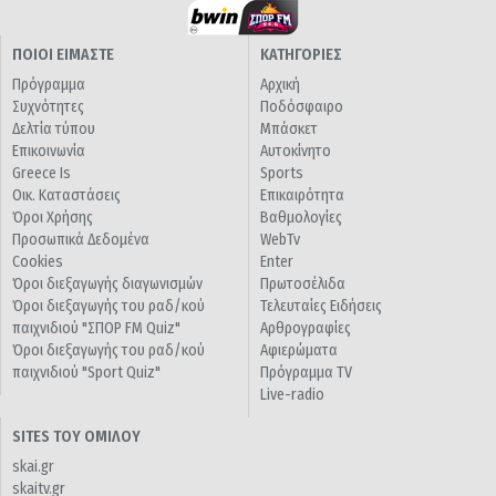
ΠΟΙΟΙ ΕΙΜΑΣΤΕ
ΚΑΤΗΓΟΡΙΕΣ
Πρόγραμμα
Αρχική
Συχνότητες
Ποδόσφαιρο
Δελτία τύπου
Μπάσκετ
Επικοινωνία
Αυτοκίνητο
Greece Is
Sports
Οικ. Καταστάσεις
Επικαιρότητα
Όροι Χρήσης
Βαθμολογίες
Προσωπικά Δεδομένα
WebTv
Cookies
Enter
Όροι διεξαγωγής διαγωνισμών
Πρωτοσέλιδα
Όροι διεξαγωγής του ραδ/κού
Τελευταίες Ειδήσεις
παιχνιδιού "ΣΠΟΡ FM Quiz"
Αρθρογραφίες
Όροι διεξαγωγής του ραδ/κού
Αφιερώματα
παιχνιδιού "Sport Quiz"
Πρόγραμμα TV
Live-radio
SITES ΤΟΥ ΟΜΙΛΟΥ
skai.gr
skaitv.gr