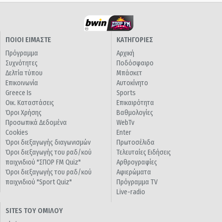
ΠΟΙΟΙ ΕΙΜΑΣΤΕ
ΚΑΤΗΓΟΡΙΕΣ
Πρόγραμμα
Αρχική
Συχνότητες
Ποδόσφαιρο
Δελτία τύπου
Μπάσκετ
Επικοινωνία
Αυτοκίνητο
Greece Is
Sports
Οικ. Καταστάσεις
Επικαιρότητα
Όροι Χρήσης
Βαθμολογίες
Προσωπικά Δεδομένα
WebTv
Cookies
Enter
Όροι διεξαγωγής διαγωνισμών
Πρωτοσέλιδα
Όροι διεξαγωγής του ραδ/κού
Τελευταίες Ειδήσεις
παιχνιδιού "ΣΠΟΡ FM Quiz"
Αρθρογραφίες
Όροι διεξαγωγής του ραδ/κού
Αφιερώματα
παιχνιδιού "Sport Quiz"
Πρόγραμμα TV
Live-radio
SITES ΤΟΥ ΟΜΙΛΟΥ