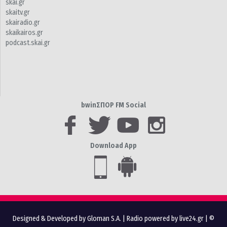
skai.gr
skaitv.gr
skairadio.gr
skaikairos.gr
podcast.skai.gr
bwinΣΠΟΡ FM Social
Download App
Designed & Developed by Gloman S.A.
|
Radio powered by live24.gr
| ©