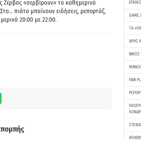
ς Ζέρβας «σερβίρουν» το καθημερινό
ΕΠΙΘΕ
Στο… πιάτο μπαίνουν ειδήσεις, ρεπορτάζ,
GAME 
μερινά 20:00 με 22:00.
ΤA «Π
ΑΡΗΣ 
ΝΙΚΟΣ
ΜΑΝΩΛ
FAIR P
ΡΕΠΟΡ
ΗΧΟΓΡ
ΧΟΝΔ
ΣΤΕΦΑ
κπομπής
ATHEN