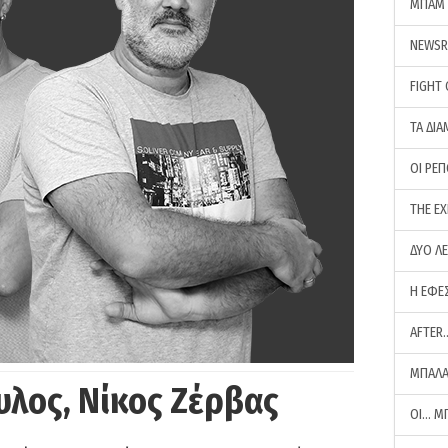
ΜΠΑΜ 
NEWS
FIGHT
ΤΑ ΔΙΑ
ΟΙ ΡΕ
THE E
ΔΥΟ Λ
Η ΕΦΕ
AFTER
ΜΠΑΛΑ
υλος, Νίκος Ζέρβας
ΟΙ… Μ