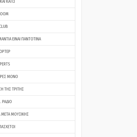
ΚΑΙ ΚΑΤΩ
ROOM
 CLUB
ΜΑΝΤΙΑ ΕΙΝΑΙ ΠΑΝΤΟΤΙΝΑ
ΠΟΡΤΕΡ
XPERTS
ΕΡΕΣ ΜΟΝΟ
ΣΗ ΤΗΣ ΤΡΙΤΗΣ
… ΡΑΔΙΟ
 ΜΕΤΑ ΜΟΥΣΙΚΗΣ
ΠΑΣΧΕΤΟΙ