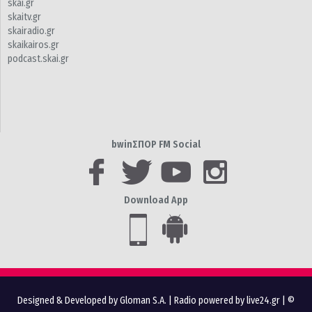
skai.gr
skaitv.gr
skairadio.gr
skaikairos.gr
podcast.skai.gr
bwinΣΠΟΡ FM Social
Download App
Designed & Developed by Gloman S.A.
|
Radio powered by live24.gr
| ©