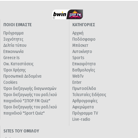
ΠΟΙΟΙ ΕΙΜΑΣΤΕ
ΚΑΤΗΓΟΡΙΕΣ
Πρόγραμμα
Αρχική
Συχνότητες
Ποδόσφαιρο
Δελτία τύπου
Μπάσκετ
Επικοινωνία
Αυτοκίνητο
Greece Is
Sports
Οικ. Καταστάσεις
Επικαιρότητα
Όροι Χρήσης
Βαθμολογίες
Προσωπικά Δεδομένα
WebTv
Cookies
Enter
Όροι διεξαγωγής διαγωνισμών
Πρωτοσέλιδα
Όροι διεξαγωγής του ραδ/κού
Τελευταίες Ειδήσεις
παιχνιδιού "ΣΠΟΡ FM Quiz"
Αρθρογραφίες
Όροι διεξαγωγής του ραδ/κού
Αφιερώματα
παιχνιδιού "Sport Quiz"
Πρόγραμμα TV
Live-radio
SITES ΤΟΥ ΟΜΙΛΟΥ