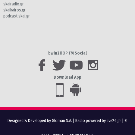
skairadio.gr
skaikairos.gr
podcast.skai.gr
bwinΣΠΟΡ FM Social
Download App
Designed & Developed by Gloman S.A.
|
Radio powered by live24.gr
| ©