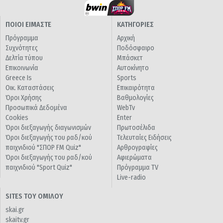
ΠΟΙΟΙ ΕΙΜΑΣΤΕ
ΚΑΤΗΓΟΡΙΕΣ
Πρόγραμμα
Αρχική
Συχνότητες
Ποδόσφαιρο
Δελτία τύπου
Μπάσκετ
Επικοινωνία
Αυτοκίνητο
Greece Is
Sports
Οικ. Καταστάσεις
Επικαιρότητα
Όροι Χρήσης
Βαθμολογίες
Προσωπικά Δεδομένα
WebTv
Cookies
Enter
Όροι διεξαγωγής διαγωνισμών
Πρωτοσέλιδα
Όροι διεξαγωγής του ραδ/κού
Τελευταίες Ειδήσεις
παιχνιδιού "ΣΠΟΡ FM Quiz"
Αρθρογραφίες
Όροι διεξαγωγής του ραδ/κού
Αφιερώματα
παιχνιδιού "Sport Quiz"
Πρόγραμμα TV
Live-radio
SITES ΤΟΥ ΟΜΙΛΟΥ
skai.gr
skaitv.gr