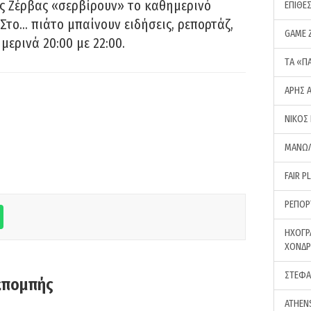
ς Ζέρβας «σερβίρουν» το καθημερινό
ΕΠΙΘΕ
Στο… πιάτο μπαίνουν ειδήσεις, ρεπορτάζ,
GAME 
μερινά 20:00 με 22:00.
ΤA «Π
ΑΡΗΣ 
ΝΙΚΟΣ
ΜΑΝΩΛ
FAIR P
ΡΕΠΟΡ
ΗΧΟΓΡ
ΧΟΝΔ
ΣΤΕΦΑ
κπομπής
ATHEN