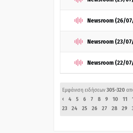
Newsroom (26/07
Newsroom (23/07
Newsroom (22/07
Εμφάνιση ειδήσεων
305-320
απ
‹
4
5
6
7
8
9
10
11
23
24
25
26
27
28
29