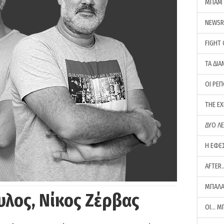
ΜΠΑΜ 
NEWS
FIGHT
ΤΑ ΔΙΑ
ΟΙ ΡΕ
THE E
ΔΥΟ Λ
Η ΕΦΕ
AFTER
ΜΠΑΛΑ
υλος, Νίκος Ζέρβας
ΟΙ… Μ