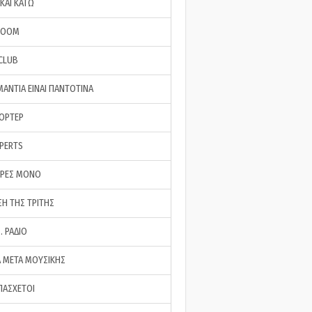
ΚΑΙ ΚΑΤΩ
ROOM
 CLUB
ΜΑΝΤΙΑ ΕΙΝΑΙ ΠΑΝΤΟΤΙΝΑ
ΠΟΡΤΕΡ
XPERTS
ΕΡΕΣ ΜΟΝΟ
ΣΗ ΤΗΣ ΤΡΙΤΗΣ
… ΡΑΔΙΟ
 ΜΕΤΑ ΜΟΥΣΙΚΗΣ
ΠΑΣΧΕΤΟΙ