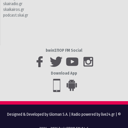
skairadio.gr
skaikairos.gr
podcast.skai.gr
bwinΣΠΟΡ FM Social
Download App
Designed & Developed by Gloman S.A.
|
Radio powered by live24.gr
| ©