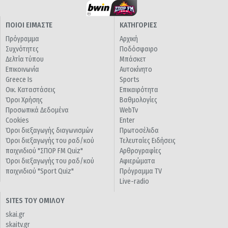
ΠΟΙΟΙ ΕΙΜΑΣΤΕ
ΚΑΤΗΓΟΡΙΕΣ
Πρόγραμμα
Αρχική
Συχνότητες
Ποδόσφαιρο
Δελτία τύπου
Μπάσκετ
Επικοινωνία
Αυτοκίνητο
Greece Is
Sports
Οικ. Καταστάσεις
Επικαιρότητα
Όροι Χρήσης
Βαθμολογίες
Προσωπικά Δεδομένα
WebTv
Cookies
Enter
Όροι διεξαγωγής διαγωνισμών
Πρωτοσέλιδα
Όροι διεξαγωγής του ραδ/κού
Τελευταίες Ειδήσεις
παιχνιδιού "ΣΠΟΡ FM Quiz"
Αρθρογραφίες
Όροι διεξαγωγής του ραδ/κού
Αφιερώματα
παιχνιδιού "Sport Quiz"
Πρόγραμμα TV
Live-radio
SITES ΤΟΥ ΟΜΙΛΟΥ
skai.gr
skaitv.gr