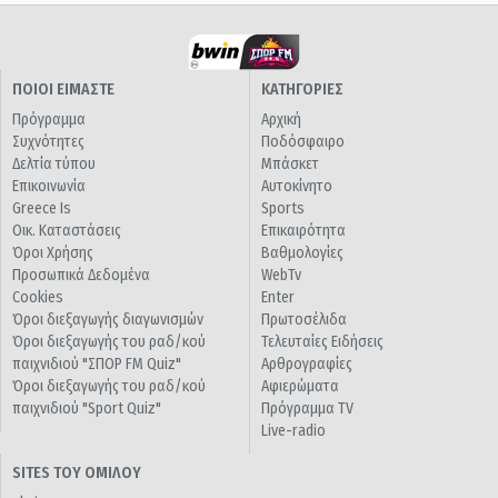
ΠΟΙΟΙ ΕΙΜΑΣΤΕ
ΚΑΤΗΓΟΡΙΕΣ
Πρόγραμμα
Αρχική
Συχνότητες
Ποδόσφαιρο
Δελτία τύπου
Μπάσκετ
Επικοινωνία
Αυτοκίνητο
Greece Is
Sports
Οικ. Καταστάσεις
Επικαιρότητα
Όροι Χρήσης
Βαθμολογίες
Προσωπικά Δεδομένα
WebTv
Cookies
Enter
Όροι διεξαγωγής διαγωνισμών
Πρωτοσέλιδα
Όροι διεξαγωγής του ραδ/κού
Τελευταίες Ειδήσεις
παιχνιδιού "ΣΠΟΡ FM Quiz"
Αρθρογραφίες
Όροι διεξαγωγής του ραδ/κού
Αφιερώματα
παιχνιδιού "Sport Quiz"
Πρόγραμμα TV
Live-radio
SITES ΤΟΥ ΟΜΙΛΟΥ