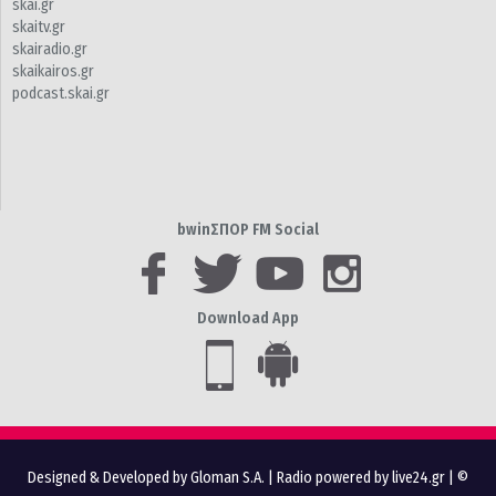
skai.gr
skaitv.gr
skairadio.gr
skaikairos.gr
podcast.skai.gr
bwinΣΠΟΡ FM Social
Download App
Designed & Developed by Gloman S.A.
|
Radio powered by live24.gr
| ©