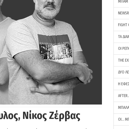
ΜΠΑΜ 
NEWS
FIGHT
ΤΑ ΔΙΑ
ΟΙ ΡΕ
THE E
ΔΥΟ Λ
Η ΕΦΕ
AFTER
ΜΠΑΛΑ
υλος, Νίκος Ζέρβας
ΟΙ… Μ