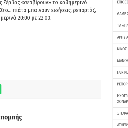
ς Ζέρβας «σερβίρουν» το καθημερινό
ΕΠΙΘΕ
Στο… πιάτο μπαίνουν ειδήσεις, ρεπορτάζ,
GAME 
μερινά 20:00 με 22:00.
ΤA «Π
ΑΡΗΣ 
ΝΙΚΟΣ
ΜΑΝΩΛ
FAIR P
ΡΕΠΟΡ
ΗΧΟΓΡ
ΧΟΝΔ
ΣΤΕΦΑ
κπομπής
ATHEN