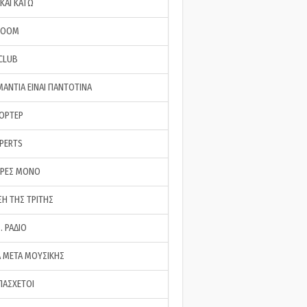
ΚΑΙ ΚΑΤΩ
ROOM
 CLUB
ΜΑΝΤΙΑ ΕΙΝΑΙ ΠΑΝΤΟΤΙΝΑ
ΠΟΡΤΕΡ
XPERTS
ΕΡΕΣ ΜΟΝΟ
ΣΗ ΤΗΣ ΤΡΙΤΗΣ
… ΡΑΔΙΟ
 ΜΕΤΑ ΜΟΥΣΙΚΗΣ
ΠΑΣΧΕΤΟΙ