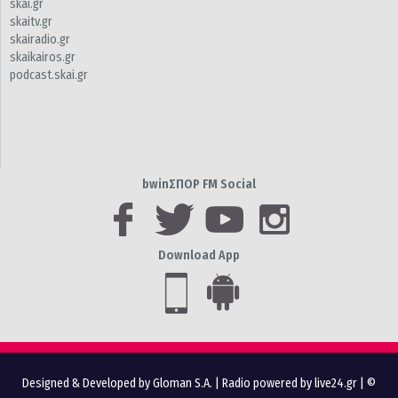
skai.gr
skaitv.gr
skairadio.gr
skaikairos.gr
podcast.skai.gr
bwinΣΠΟΡ FM Social
Download App
Designed & Developed by Gloman S.A.
|
Radio powered by live24.gr
| ©