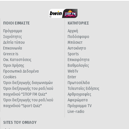
ΠΟΙΟΙ ΕΙΜΑΣΤΕ
ΚΑΤΗΓΟΡΙΕΣ
Πρόγραμμα
Αρχική
Συχνότητες
Ποδόσφαιρο
Δελτία τύπου
Μπάσκετ
Επικοινωνία
Αυτοκίνητο
Greece Is
Sports
Οικ. Καταστάσεις
Επικαιρότητα
Όροι Χρήσης
Βαθμολογίες
Προσωπικά Δεδομένα
WebTv
Cookies
Enter
Όροι διεξαγωγής διαγωνισμών
Πρωτοσέλιδα
Όροι διεξαγωγής του ραδ/κού
Τελευταίες Ειδήσεις
παιχνιδιού "ΣΠΟΡ FM Quiz"
Αρθρογραφίες
Όροι διεξαγωγής του ραδ/κού
Αφιερώματα
παιχνιδιού "Sport Quiz"
Πρόγραμμα TV
Live-radio
SITES ΤΟΥ ΟΜΙΛΟΥ