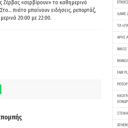
ς Ζέρβας «σερβίρουν» το καθημερινό
ΕΠΙΘΕ
Στο… πιάτο μπαίνουν ειδήσεις, ρεπορτάζ,
GAME 
μερινά 20:00 με 22:00.
ΤA «Π
ΑΡΗΣ 
ΝΙΚΟΣ
ΜΑΝΩΛ
FAIR P
ΡΕΠΟΡ
ΗΧΟΓΡ
ΧΟΝΔ
ΣΤΕΦΑ
κπομπής
ATHEN