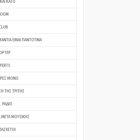
ΚΑΙ ΚΑΤΩ
ROOM
 CLUB
ΜΑΝΤΙΑ ΕΙΝΑΙ ΠΑΝΤΟΤΙΝΑ
ΠΟΡΤΕΡ
XPERTS
ΕΡΕΣ ΜΟΝΟ
ΣΗ ΤΗΣ ΤΡΙΤΗΣ
… ΡΑΔΙΟ
 ΜΕΤΑ ΜΟΥΣΙΚΗΣ
ΠΑΣΧΕΤΟΙ