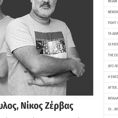
ΜΠΑΜ 
NEWS
FIGHT
ΤΑ ΔΙΑ
ΟΙ ΡΕ
THE E
ΔΥΟ Λ
Η ΕΦΕ
AFTER
ΜΠΑΛΑ
υλος, Νίκος Ζέρβας
ΟΙ… Μ