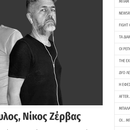
ΜΠΑΜ 
NEWS
FIGHT
ΤΑ ΔΙΑ
ΟΙ ΡΕ
THE E
ΔΥΟ Λ
Η ΕΦΕ
AFTER
ΜΠΑΛΑ
υλος, Νίκος Ζέρβας
ΟΙ… Μ