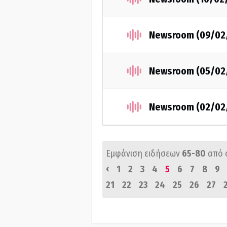
Newsroom (09/02
Newsroom (05/02
Newsroom (02/02
Εμφάνιση ειδήσεων
65-80
από 
‹
1
2
3
4
5
6
7
8
9
21
22
23
24
25
26
27