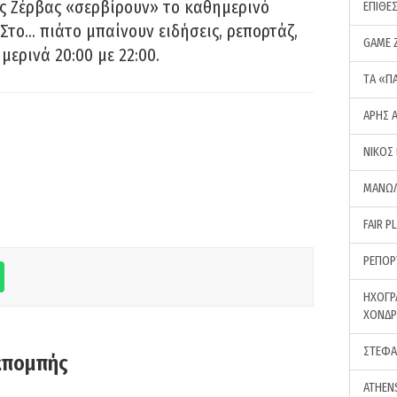
ς Ζέρβας «σερβίρουν» το καθημερινό
ΕΠΙΘΕ
Στο… πιάτο μπαίνουν ειδήσεις, ρεπορτάζ,
GAME 
μερινά 20:00 με 22:00.
ΤA «Π
ΑΡΗΣ 
ΝΙΚΟΣ
ΜΑΝΩΛ
FAIR P
ΡΕΠΟΡ
ΗΧΟΓΡ
ΧΟΝΔ
ΣΤΕΦΑ
κπομπής
ATHEN