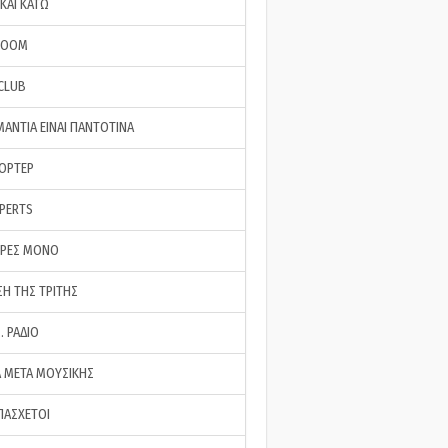
ΚΑΙ ΚΑΤΩ
ROOM
 CLUB
ΜΑΝΤΙΑ ΕΙΝΑΙ ΠΑΝΤΟΤΙΝΑ
ΠΟΡΤΕΡ
XPERTS
ΕΡΕΣ ΜΟΝΟ
ΣΗ ΤΗΣ ΤΡΙΤΗΣ
… ΡΑΔΙΟ
 ΜΕΤΑ ΜΟΥΣΙΚΗΣ
ΠΑΣΧΕΤΟΙ