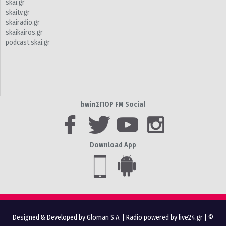
skai.gr
skaitv.gr
skairadio.gr
skaikairos.gr
podcast.skai.gr
bwinΣΠΟΡ FM Social
Download App
Designed & Developed by Gloman S.A.
|
Radio powered by live24.gr
| ©