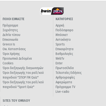
ΠΟΙΟΙ ΕΙΜΑΣΤΕ
ΚΑΤΗΓΟΡΙΕΣ
Πρόγραμμα
Αρχική
Συχνότητες
Ποδόσφαιρο
Δελτία τύπου
Μπάσκετ
Επικοινωνία
Αυτοκίνητο
Greece Is
Sports
Οικ. Καταστάσεις
Επικαιρότητα
Όροι Χρήσης
Βαθμολογίες
Προσωπικά Δεδομένα
WebTv
Cookies
Enter
Όροι διεξαγωγής διαγωνισμών
Πρωτοσέλιδα
Όροι διεξαγωγής του ραδ/κού
Τελευταίες Ειδήσεις
παιχνιδιού "ΣΠΟΡ FM Quiz"
Αρθρογραφίες
Όροι διεξαγωγής του ραδ/κού
Αφιερώματα
παιχνιδιού "Sport Quiz"
Πρόγραμμα TV
Live-radio
SITES ΤΟΥ ΟΜΙΛΟΥ