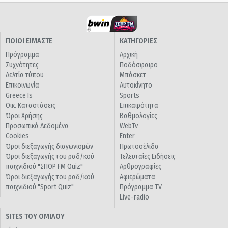
ΠΟΙΟΙ ΕΙΜΑΣΤΕ
ΚΑΤΗΓΟΡΙΕΣ
Πρόγραμμα
Αρχική
Συχνότητες
Ποδόσφαιρο
Δελτία τύπου
Μπάσκετ
Επικοινωνία
Αυτοκίνητο
Greece Is
Sports
Οικ. Καταστάσεις
Επικαιρότητα
Όροι Χρήσης
Βαθμολογίες
Προσωπικά Δεδομένα
WebTv
Cookies
Enter
Όροι διεξαγωγής διαγωνισμών
Πρωτοσέλιδα
Όροι διεξαγωγής του ραδ/κού
Τελευταίες Ειδήσεις
παιχνιδιού "ΣΠΟΡ FM Quiz"
Αρθρογραφίες
Όροι διεξαγωγής του ραδ/κού
Αφιερώματα
παιχνιδιού "Sport Quiz"
Πρόγραμμα TV
Live-radio
SITES ΤΟΥ ΟΜΙΛΟΥ