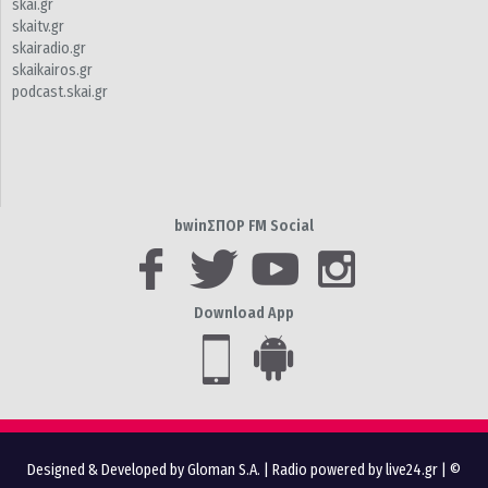
skai.gr
skaitv.gr
skairadio.gr
skaikairos.gr
podcast.skai.gr
bwinΣΠΟΡ FM Social
Download App
Designed & Developed by Gloman S.A.
|
Radio powered by live24.gr
| ©