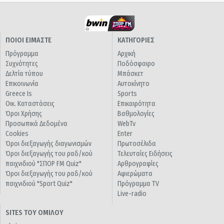
ΠΟΙΟΙ ΕΙΜΑΣΤΕ
ΚΑΤΗΓΟΡΙΕΣ
Πρόγραμμα
Αρχική
Συχνότητες
Ποδόσφαιρο
Δελτία τύπου
Μπάσκετ
Επικοινωνία
Αυτοκίνητο
Greece Is
Sports
Οικ. Καταστάσεις
Επικαιρότητα
Όροι Χρήσης
Βαθμολογίες
Προσωπικά Δεδομένα
WebTv
Cookies
Enter
Όροι διεξαγωγής διαγωνισμών
Πρωτοσέλιδα
Όροι διεξαγωγής του ραδ/κού
Τελευταίες Ειδήσεις
παιχνιδιού "ΣΠΟΡ FM Quiz"
Αρθρογραφίες
Όροι διεξαγωγής του ραδ/κού
Αφιερώματα
παιχνιδιού "Sport Quiz"
Πρόγραμμα TV
Live-radio
SITES ΤΟΥ ΟΜΙΛΟΥ