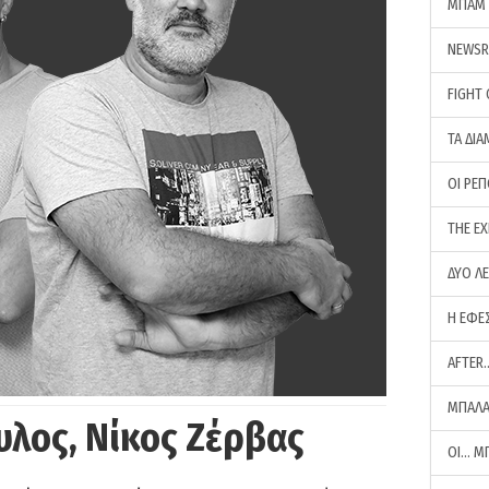
ΜΠΑΜ 
NEWS
FIGHT
ΤΑ ΔΙΑ
ΟΙ ΡΕ
THE E
ΔΥΟ Λ
Η ΕΦΕ
AFTER
ΜΠΑΛΑ
υλος, Νίκος Ζέρβας
ΟΙ… Μ