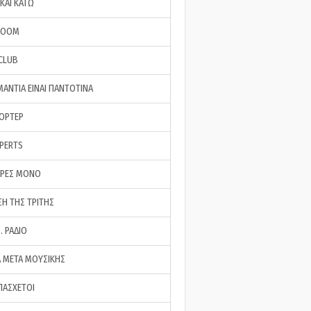
ΚΑΙ ΚΑΤΩ
ROOM
 CLUB
ΜΑΝΤΙΑ ΕΙΝΑΙ ΠΑΝΤΟΤΙΝΑ
ΠΟΡΤΕΡ
XPERTS
ΕΡΕΣ ΜΟΝΟ
ΣΗ ΤΗΣ ΤΡΙΤΗΣ
… ΡΑΔΙΟ
 ΜΕΤΑ ΜΟΥΣΙΚΗΣ
ΠΑΣΧΕΤΟΙ