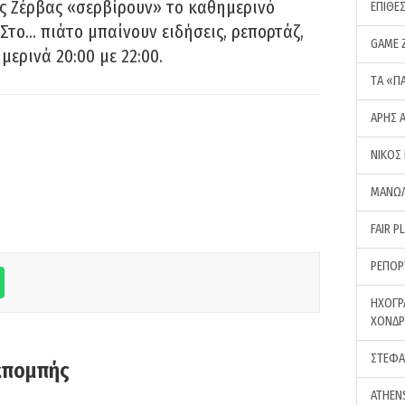
ς Ζέρβας «σερβίρουν» το καθημερινό
ΕΠΙΘΕ
Στο… πιάτο μπαίνουν ειδήσεις, ρεπορτάζ,
GAME 
μερινά 20:00 με 22:00.
ΤA «Π
ΑΡΗΣ 
ΝΙΚΟΣ
ΜΑΝΩΛ
FAIR P
ΡΕΠΟΡ
ΗΧΟΓΡ
ΧΟΝΔ
ΣΤΕΦΑ
κπομπής
ATHEN