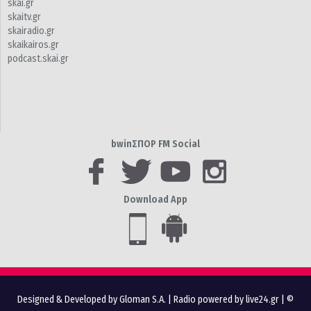
skai.gr
skaitv.gr
skairadio.gr
skaikairos.gr
podcast.skai.gr
bwinΣΠΟΡ FM Social
Download App
Designed & Developed by Gloman S.A.
|
Radio powered by live24.gr
| ©