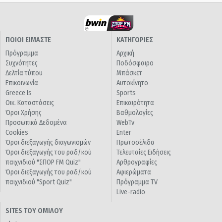
ΠΟΙΟΙ ΕΙΜΑΣΤΕ
ΚΑΤΗΓΟΡΙΕΣ
Πρόγραμμα
Αρχική
Συχνότητες
Ποδόσφαιρο
Δελτία τύπου
Μπάσκετ
Επικοινωνία
Αυτοκίνητο
Greece Is
Sports
Οικ. Καταστάσεις
Επικαιρότητα
Όροι Χρήσης
Βαθμολογίες
Προσωπικά Δεδομένα
WebTv
Cookies
Enter
Όροι διεξαγωγής διαγωνισμών
Πρωτοσέλιδα
Όροι διεξαγωγής του ραδ/κού
Τελευταίες Ειδήσεις
παιχνιδιού "ΣΠΟΡ FM Quiz"
Αρθρογραφίες
Όροι διεξαγωγής του ραδ/κού
Αφιερώματα
παιχνιδιού "Sport Quiz"
Πρόγραμμα TV
Live-radio
SITES ΤΟΥ ΟΜΙΛΟΥ