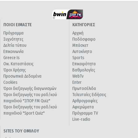
ΠΟΙΟΙ ΕΙΜΑΣΤΕ
ΚΑΤΗΓΟΡΙΕΣ
Πρόγραμμα
Αρχική
Συχνότητες
Ποδόσφαιρο
Δελτία τύπου
Μπάσκετ
Επικοινωνία
Αυτοκίνητο
Greece Is
Sports
Οικ. Καταστάσεις
Επικαιρότητα
Όροι Χρήσης
Βαθμολογίες
Προσωπικά Δεδομένα
WebTv
Cookies
Enter
Όροι διεξαγωγής διαγωνισμών
Πρωτοσέλιδα
Όροι διεξαγωγής του ραδ/κού
Τελευταίες Ειδήσεις
παιχνιδιού "ΣΠΟΡ FM Quiz"
Αρθρογραφίες
Όροι διεξαγωγής του ραδ/κού
Αφιερώματα
παιχνιδιού "Sport Quiz"
Πρόγραμμα TV
Live-radio
SITES ΤΟΥ ΟΜΙΛΟΥ