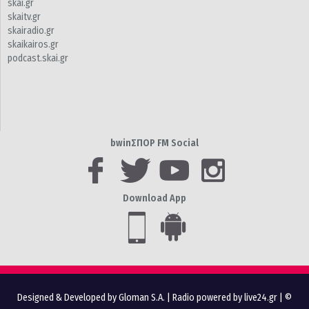
skai.gr
skaitv.gr
skairadio.gr
skaikairos.gr
podcast.skai.gr
bwinΣΠΟΡ FM Social
Download App
Designed & Developed by Gloman S.A.
|
Radio powered by live24.gr
| ©