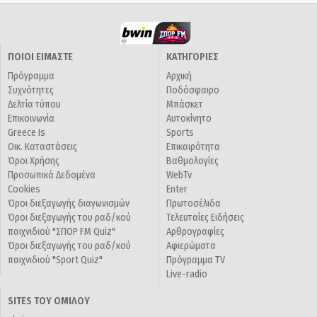
ΠΟΙΟΙ ΕΙΜΑΣΤΕ
ΚΑΤΗΓΟΡΙΕΣ
Πρόγραμμα
Αρχική
Συχνότητες
Ποδόσφαιρο
Δελτία τύπου
Μπάσκετ
Επικοινωνία
Αυτοκίνητο
Greece Is
Sports
Οικ. Καταστάσεις
Επικαιρότητα
Όροι Χρήσης
Βαθμολογίες
Προσωπικά Δεδομένα
WebTv
Cookies
Enter
Όροι διεξαγωγής διαγωνισμών
Πρωτοσέλιδα
Όροι διεξαγωγής του ραδ/κού
Τελευταίες Ειδήσεις
παιχνιδιού "ΣΠΟΡ FM Quiz"
Αρθρογραφίες
Όροι διεξαγωγής του ραδ/κού
Αφιερώματα
παιχνιδιού "Sport Quiz"
Πρόγραμμα TV
Live-radio
SITES ΤΟΥ ΟΜΙΛΟΥ