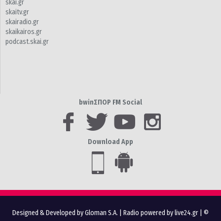
skai.gr
skaitv.gr
skairadio.gr
skaikairos.gr
podcast.skai.gr
bwinΣΠΟΡ FM Social
Download App
Designed & Developed by Gloman S.A.
|
Radio powered by live24.gr
| ©