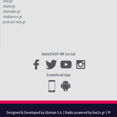
skai.gr
skaitv.gr
skairadio.gr
skaikairos.gr
podcast.skai.gr
bwinΣΠΟΡ FM Social
Download App
Designed & Developed by Gloman S.A.
|
Radio powered by live24.gr
| ©