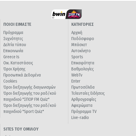
ΠΟΙΟΙ ΕΙΜΑΣΤΕ
ΚΑΤΗΓΟΡΙΕΣ
Πρόγραμμα
Αρχική
Συχνότητες
Ποδόσφαιρο
Δελτία τύπου
Μπάσκετ
Επικοινωνία
Αυτοκίνητο
Greece Is
Sports
Οικ. Καταστάσεις
Επικαιρότητα
Όροι Χρήσης
Βαθμολογίες
Προσωπικά Δεδομένα
WebTv
Cookies
Enter
Όροι διεξαγωγής διαγωνισμών
Πρωτοσέλιδα
Όροι διεξαγωγής του ραδ/κού
Τελευταίες Ειδήσεις
παιχνιδιού "ΣΠΟΡ FM Quiz"
Αρθρογραφίες
Όροι διεξαγωγής του ραδ/κού
Αφιερώματα
παιχνιδιού "Sport Quiz"
Πρόγραμμα TV
Live-radio
SITES ΤΟΥ ΟΜΙΛΟΥ