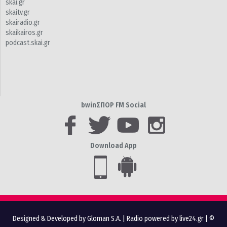
skai.gr
skaitv.gr
skairadio.gr
skaikairos.gr
podcast.skai.gr
bwinΣΠΟΡ FM Social
Download App
Designed & Developed by Gloman S.A.
|
Radio powered by live24.gr
| ©