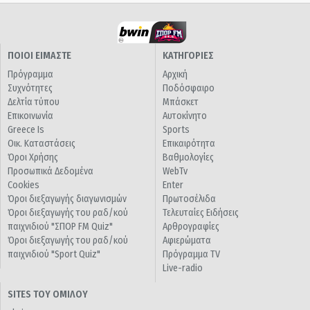
ΠΟΙΟΙ ΕΙΜΑΣΤΕ
ΚΑΤΗΓΟΡΙΕΣ
Πρόγραμμα
Αρχική
Συχνότητες
Ποδόσφαιρο
Δελτία τύπου
Μπάσκετ
Επικοινωνία
Αυτοκίνητο
Greece Is
Sports
Οικ. Καταστάσεις
Επικαιρότητα
Όροι Χρήσης
Βαθμολογίες
Προσωπικά Δεδομένα
WebTv
Cookies
Enter
Όροι διεξαγωγής διαγωνισμών
Πρωτοσέλιδα
Όροι διεξαγωγής του ραδ/κού
Τελευταίες Ειδήσεις
παιχνιδιού "ΣΠΟΡ FM Quiz"
Αρθρογραφίες
Όροι διεξαγωγής του ραδ/κού
Αφιερώματα
παιχνιδιού "Sport Quiz"
Πρόγραμμα TV
Live-radio
SITES ΤΟΥ ΟΜΙΛΟΥ