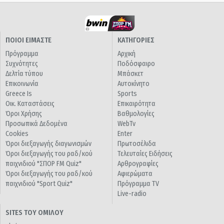
ΠΟΙΟΙ ΕΙΜΑΣΤΕ
ΚΑΤΗΓΟΡΙΕΣ
Πρόγραμμα
Αρχική
Συχνότητες
Ποδόσφαιρο
Δελτία τύπου
Μπάσκετ
Επικοινωνία
Αυτοκίνητο
Greece Is
Sports
Οικ. Καταστάσεις
Επικαιρότητα
Όροι Χρήσης
Βαθμολογίες
Προσωπικά Δεδομένα
WebTv
Cookies
Enter
Όροι διεξαγωγής διαγωνισμών
Πρωτοσέλιδα
Όροι διεξαγωγής του ραδ/κού
Τελευταίες Ειδήσεις
παιχνιδιού "ΣΠΟΡ FM Quiz"
Αρθρογραφίες
Όροι διεξαγωγής του ραδ/κού
Αφιερώματα
παιχνιδιού "Sport Quiz"
Πρόγραμμα TV
Live-radio
SITES ΤΟΥ ΟΜΙΛΟΥ