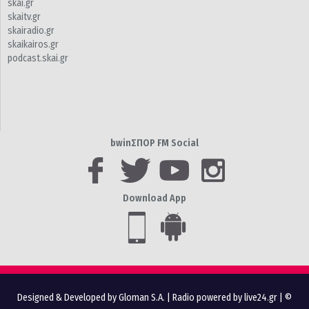
skai.gr
skaitv.gr
skairadio.gr
skaikairos.gr
podcast.skai.gr
bwinΣΠΟΡ FM Social
Download App
Designed & Developed by Gloman S.A.
|
Radio powered by live24.gr
| ©