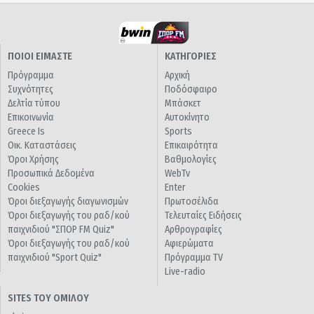
ΠΟΙΟΙ ΕΙΜΑΣΤΕ
ΚΑΤΗΓΟΡΙΕΣ
Πρόγραμμα
Αρχική
Συχνότητες
Ποδόσφαιρο
Δελτία τύπου
Μπάσκετ
Επικοινωνία
Αυτοκίνητο
Greece Is
Sports
Οικ. Καταστάσεις
Επικαιρότητα
Όροι Χρήσης
Βαθμολογίες
Προσωπικά Δεδομένα
WebTv
Cookies
Enter
Όροι διεξαγωγής διαγωνισμών
Πρωτοσέλιδα
Όροι διεξαγωγής του ραδ/κού
Τελευταίες Ειδήσεις
παιχνιδιού "ΣΠΟΡ FM Quiz"
Αρθρογραφίες
Όροι διεξαγωγής του ραδ/κού
Αφιερώματα
παιχνιδιού "Sport Quiz"
Πρόγραμμα TV
Live-radio
SITES ΤΟΥ ΟΜΙΛΟΥ