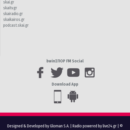
skai.gr
skaitv.gr
skairadio.gr
skaikairos.gr
podcast.skai.gr
bwinΣΠΟΡ FM Social
Download App
Designed & Developed by Gloman S.A.
|
Radio powered by live24.gr
| ©