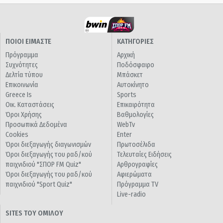
ΠΟΙΟΙ ΕΙΜΑΣΤΕ
ΚΑΤΗΓΟΡΙΕΣ
Πρόγραμμα
Αρχική
Συχνότητες
Ποδόσφαιρο
Δελτία τύπου
Μπάσκετ
Επικοινωνία
Αυτοκίνητο
Greece Is
Sports
Οικ. Καταστάσεις
Επικαιρότητα
Όροι Χρήσης
Βαθμολογίες
Προσωπικά Δεδομένα
WebTv
Cookies
Enter
Όροι διεξαγωγής διαγωνισμών
Πρωτοσέλιδα
Όροι διεξαγωγής του ραδ/κού
Τελευταίες Ειδήσεις
παιχνιδιού "ΣΠΟΡ FM Quiz"
Αρθρογραφίες
Όροι διεξαγωγής του ραδ/κού
Αφιερώματα
παιχνιδιού "Sport Quiz"
Πρόγραμμα TV
Live-radio
SITES ΤΟΥ ΟΜΙΛΟΥ