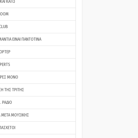
ΚΑΙ ΚΑΤΩ
ROOM
 CLUB
ΜΑΝΤΙΑ ΕΙΝΑΙ ΠΑΝΤΟΤΙΝΑ
ΠΟΡΤΕΡ
XPERTS
ΕΡΕΣ ΜΟΝΟ
ΣΗ ΤΗΣ ΤΡΙΤΗΣ
… ΡΑΔΙΟ
 ΜΕΤΑ ΜΟΥΣΙΚΗΣ
ΠΑΣΧΕΤΟΙ