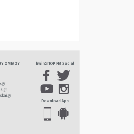
ΤΟΥ ΟΜΙΛΟΥ
bwinΣΠΟΡ FM Social
o.gr
os.gr
skai.gr
Download App