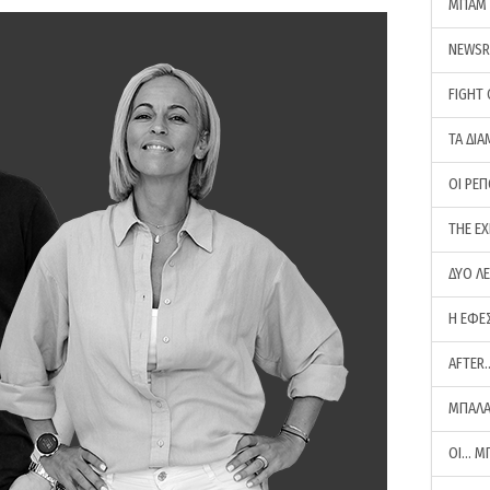
ΜΠΑΜ 
NEWS
FIGHT
ΤΑ ΔΙΑ
ΟΙ ΡΕ
THE E
ΔΥΟ Λ
Η ΕΦΕ
AFTER
ΜΠΑΛΑ
ΟΙ… Μ