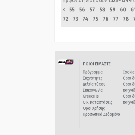
Εμφάνιση ειδήσεων
1329-1344
‹
55
56
57
58
59
60
6
72
73
74
75
76
77
78
ΠΟΙΟΙ ΕΙΜΑΣΤΕ
Πρόγραμμα
Cookie
Συχνότητες
Όροι δ
Δελτία τύπου
Όροι δ
Επικοινωνία
παιχνι
Greece Is
Όροι δ
Οικ. Καταστάσεις
παιχνι
Όροι Χρήσης
Προσωπικά Δεδομένα