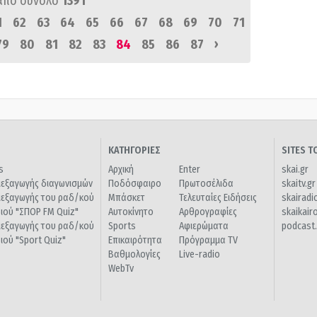
από σύνολο
1391
1
62
63
64
65
66
67
68
69
70
71
›
79
80
81
82
83
84
85
86
87
ΚΑΤΗΓΟΡΙΕΣ
SITES 
s
Αρχική
Enter
skai.gr
ιεξαγωγής διαγωνισμών
Ποδόσφαιρο
Πρωτοσέλιδα
skaitv.gr
ιεξαγωγής του ραδ/κού
Μπάσκετ
Τελευταίες Ειδήσεις
skairadi
διού "ΣΠΟΡ FM Quiz"
Αυτοκίνητο
Αρθρογραφίες
skaikair
ιεξαγωγής του ραδ/κού
Sports
Αφιερώματα
podcast.
διού "Sport Quiz"
Επικαιρότητα
Πρόγραμμα TV
Βαθμολογίες
Live-radio
WebTv