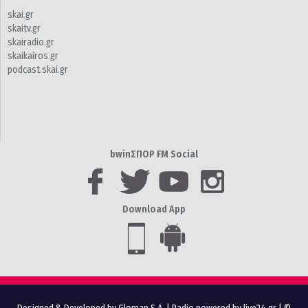
skai.gr
skaitv.gr
skairadio.gr
skaikairos.gr
podcast.skai.gr
bwinΣΠΟΡ FM Social
Download App