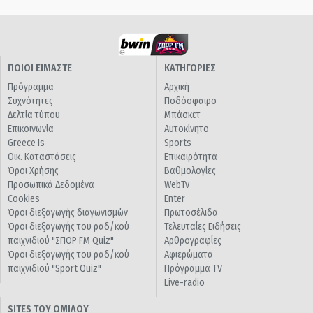
ΠΟΙΟΙ ΕΙΜΑΣΤΕ
ΚΑΤΗΓΟΡΙΕΣ
Πρόγραμμα
Αρχική
Συχνότητες
Ποδόσφαιρο
Δελτία τύπου
Μπάσκετ
Επικοινωνία
Αυτοκίνητο
Greece Is
Sports
Οικ. Καταστάσεις
Επικαιρότητα
Όροι Χρήσης
Βαθμολογίες
Προσωπικά Δεδομένα
WebTv
Cookies
Enter
Όροι διεξαγωγής διαγωνισμών
Πρωτοσέλιδα
Όροι διεξαγωγής του ραδ/κού
Τελευταίες Ειδήσεις
παιχνιδιού "ΣΠΟΡ FM Quiz"
Αρθρογραφίες
Όροι διεξαγωγής του ραδ/κού
Αφιερώματα
παιχνιδιού "Sport Quiz"
Πρόγραμμα TV
Live-radio
SITES ΤΟΥ ΟΜΙΛΟΥ