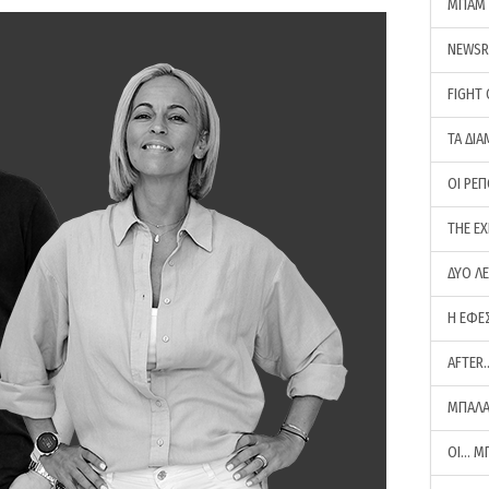
ΜΠΑΜ 
NEWS
FIGHT
ΤΑ ΔΙΑ
ΟΙ ΡΕ
THE E
ΔΥΟ Λ
Η ΕΦΕ
AFTER
ΜΠΑΛΑ
ΟΙ… Μ