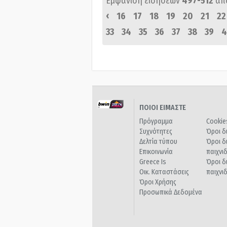
Εμφάνιση ειδήσεων
497-512
απ
‹
16
17
18
19
20
21
22
33
34
35
36
37
38
39
4
ΠΟΙΟΙ ΕΙΜΑΣΤΕ
Πρόγραμμα
Cookie
Συχνότητες
Όροι δ
Δελτία τύπου
Όροι δ
Επικοινωνία
παιχνι
Greece Is
Όροι δ
Οικ. Καταστάσεις
παιχνι
Όροι Χρήσης
Προσωπικά Δεδομένα