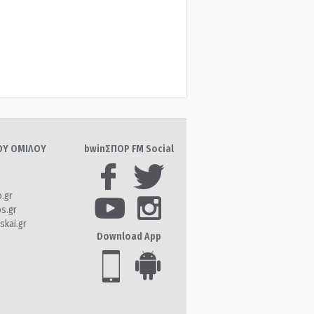
ΤΟΥ ΟΜΙΛΟΥ
bwinΣΠΟΡ FM Social
o.gr
os.gr
skai.gr
Download App