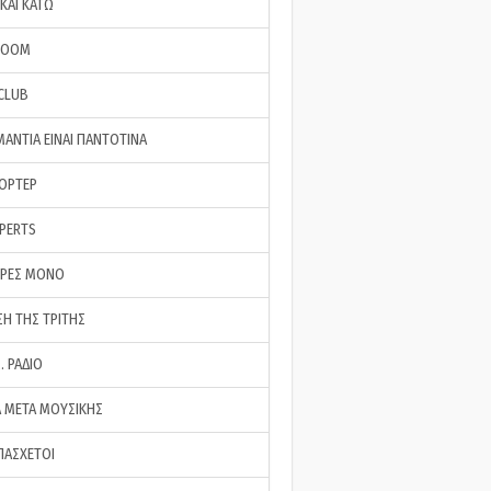
ΚΑΙ ΚΑΤΩ
ROOM
 CLUB
ΜΑΝΤΙΑ ΕΙΝΑΙ ΠΑΝΤΟΤΙΝΑ
ΠΟΡΤΕΡ
XPERTS
ΕΡΕΣ ΜΟΝΟ
ΣΗ ΤΗΣ ΤΡΙΤΗΣ
… ΡΑΔΙΟ
 ΜΕΤΑ ΜΟΥΣΙΚΗΣ
ΠΑΣΧΕΤΟΙ