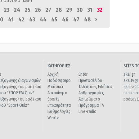
ό σύνολο
1391
23
24
25
26
27
28
29
30
31
32
›
0
41
42
43
44
45
46
47
48
ΚΑΤΗΓΟΡΙΕΣ
SITES 
s
Αρχική
Enter
skai.gr
ιεξαγωγής διαγωνισμών
Ποδόσφαιρο
Πρωτοσέλιδα
skaitv.gr
ιεξαγωγής του ραδ/κού
Μπάσκετ
Τελευταίες Ειδήσεις
skairadi
διού "ΣΠΟΡ FM Quiz"
Αυτοκίνητο
Αρθρογραφίες
skaikair
ιεξαγωγής του ραδ/κού
Sports
Αφιερώματα
podcast.
διού "Sport Quiz"
Επικαιρότητα
Πρόγραμμα TV
Βαθμολογίες
Live-radio
WebTv