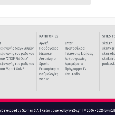
ΚΑΤΗΓΟΡΙΕΣ
SITES 
s
Αρχική
Enter
skai.gr
ιεξαγωγής διαγωνισμών
Ποδόσφαιρο
Πρωτοσέλιδα
skaitv.gr
ιεξαγωγής του ραδ/κού
Μπάσκετ
Τελευταίες Ειδήσεις
skairadi
διού "ΣΠΟΡ FM Quiz"
Αυτοκίνητο
Αρθρογραφίες
skaikair
ιεξαγωγής του ραδ/κού
Sports
Αφιερώματα
podcast.
διού "Sport Quiz"
Επικαιρότητα
Πρόγραμμα TV
Βαθμολογίες
Live-radio
WebTv
 Developed by Gloman S.A.
|
Radio powered by live24.gr
| © 2006 - 2026 bwinΣ