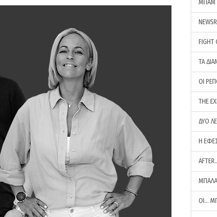
ΜΠΑΜ 
NEWS
FIGHT
ΤΑ ΔΙΑ
ΟΙ ΡΕ
THE E
ΔΥΟ Λ
Η ΕΦΕ
AFTER
ΜΠΑΛΑ
ΟΙ… Μ