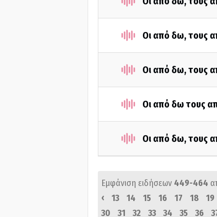
Οι από δω, τους α
Οι από δω, τους α
Οι από δω, τους α
Οι από δω τους απ
Οι από δω, τους α
Εμφάνιση ειδήσεων
449-464
α
‹
13
14
15
16
17
18
19
30
31
32
33
34
35
36
3