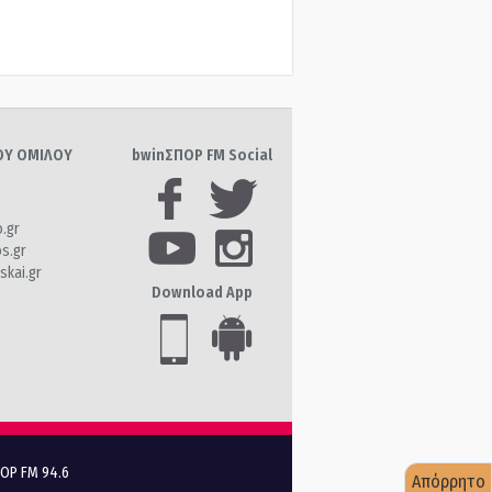
ΤΟΥ ΟΜΙΛΟΥ
bwinΣΠΟΡ FM Social
o.gr
os.gr
skai.gr
Download App
ΠΟΡ FM 94.6
Απόρρητο