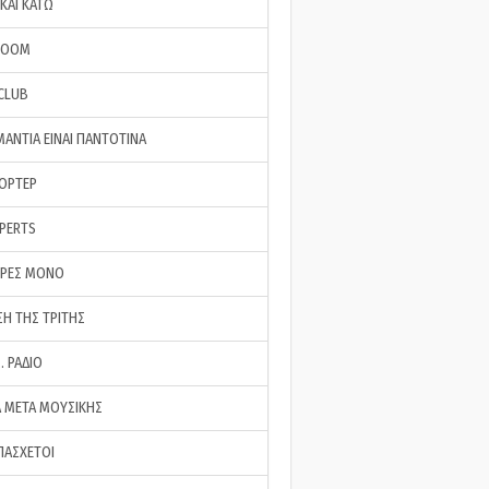
ΚΑΙ ΚΑΤΩ
ROOM
 CLUB
ΜΑΝΤΙΑ ΕΙΝΑΙ ΠΑΝΤΟΤΙΝΑ
ΠΟΡΤΕΡ
XPERTS
ΕΡΕΣ ΜΟΝΟ
ΣΗ ΤΗΣ ΤΡΙΤΗΣ
… ΡΑΔΙΟ
 ΜΕΤΑ ΜΟΥΣΙΚΗΣ
ΠΑΣΧΕΤΟΙ