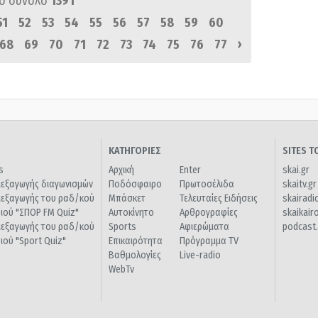
ό σύνολο
1391
51
52
53
54
55
56
57
58
59
60
›
68
69
70
71
72
73
74
75
76
77
ΚΑΤΗΓΟΡΙΕΣ
SITES 
s
Αρχική
Enter
skai.gr
ιεξαγωγής διαγωνισμών
Ποδόσφαιρο
Πρωτοσέλιδα
skaitv.gr
ιεξαγωγής του ραδ/κού
Μπάσκετ
Τελευταίες Ειδήσεις
skairadi
διού "ΣΠΟΡ FM Quiz"
Αυτοκίνητο
Αρθρογραφίες
skaikair
ιεξαγωγής του ραδ/κού
Sports
Αφιερώματα
podcast.
διού "Sport Quiz"
Επικαιρότητα
Πρόγραμμα TV
Βαθμολογίες
Live-radio
WebTv