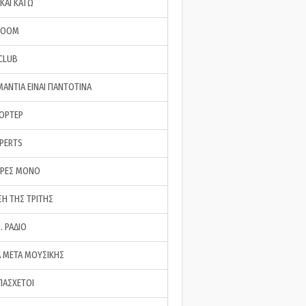
ΚΑΙ ΚΑΤΩ
ROOM
 CLUB
ΜΑΝΤΙΑ ΕΙΝΑΙ ΠΑΝΤΟΤΙΝΑ
ΠΟΡΤΕΡ
XPERTS
ΕΡΕΣ ΜΟΝΟ
ΣΗ ΤΗΣ ΤΡΙΤΗΣ
… ΡΑΔΙΟ
 ΜΕΤΑ ΜΟΥΣΙΚΗΣ
ΠΑΣΧΕΤΟΙ