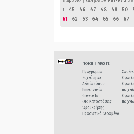
Εμφάνιση ειδήσεων
961-976
απ
‹
45
46
47
48
49
50
61
62
63
64
65
66
67
ΠΟΙΟΙ ΕΙΜΑΣΤΕ
Πρόγραμμα
Cookie
Συχνότητες
Όροι δ
Δελτία τύπου
Όροι δ
Επικοινωνία
παιχνι
Greece Is
Όροι δ
Οικ. Καταστάσεις
παιχνι
Όροι Χρήσης
Προσωπικά Δεδομένα