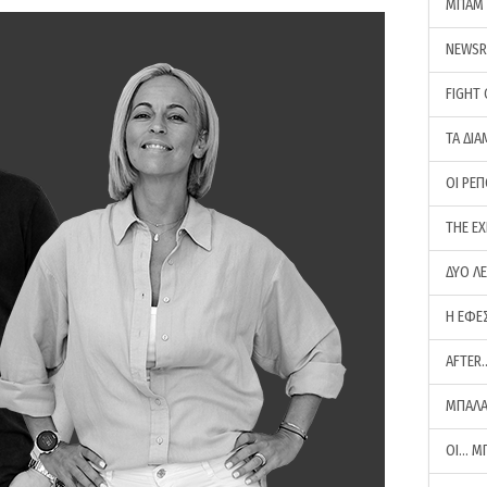
ΜΠΑΜ 
NEWS
FIGHT
ΤΑ ΔΙΑ
ΟΙ ΡΕ
THE E
ΔΥΟ Λ
Η ΕΦΕ
AFTER
ΜΠΑΛΑ
ΟΙ… Μ