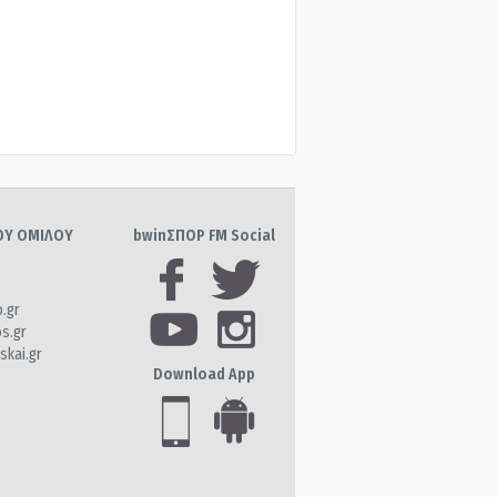
ΤΟΥ ΟΜΙΛΟΥ
bwinΣΠΟΡ FM Social
o.gr
os.gr
skai.gr
Download App