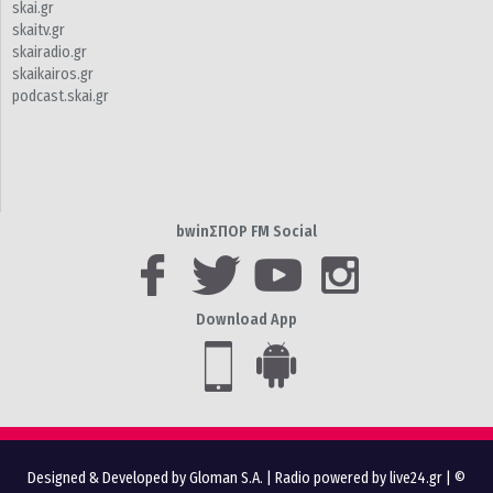
skai.gr
skaitv.gr
skairadio.gr
skaikairos.gr
podcast.skai.gr
bwinΣΠΟΡ FM Social
Download App
Designed & Developed by Gloman S.A.
|
Radio powered by live24.gr
| ©