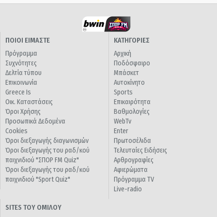
ΠΟΙΟΙ ΕΙΜΑΣΤΕ
ΚΑΤΗΓΟΡΙΕΣ
Πρόγραμμα
Αρχική
Συχνότητες
Ποδόσφαιρο
Δελτία τύπου
Μπάσκετ
Επικοινωνία
Αυτοκίνητο
Greece Is
Sports
Οικ. Καταστάσεις
Επικαιρότητα
Όροι Χρήσης
Βαθμολογίες
Προσωπικά Δεδομένα
WebTv
Cookies
Enter
Όροι διεξαγωγής διαγωνισμών
Πρωτοσέλιδα
Όροι διεξαγωγής του ραδ/κού
Τελευταίες Ειδήσεις
παιχνιδιού "ΣΠΟΡ FM Quiz"
Αρθρογραφίες
Όροι διεξαγωγής του ραδ/κού
Αφιερώματα
παιχνιδιού "Sport Quiz"
Πρόγραμμα TV
Live-radio
SITES ΤΟΥ ΟΜΙΛΟΥ