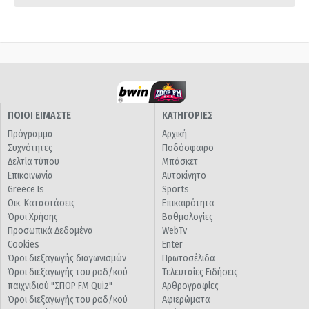
ΠΟΙΟΙ ΕΙΜΑΣΤΕ
ΚΑΤΗΓΟΡΙΕΣ
Πρόγραμμα
Αρχική
Συχνότητες
Ποδόσφαιρο
Δελτία τύπου
Μπάσκετ
Επικοινωνία
Αυτοκίνητο
Greece Is
Sports
Οικ. Καταστάσεις
Επικαιρότητα
Όροι Χρήσης
Βαθμολογίες
Προσωπικά Δεδομένα
WebTv
Cookies
Enter
Όροι διεξαγωγής διαγωνισμών
Πρωτοσέλιδα
Όροι διεξαγωγής του ραδ/κού
Τελευταίες Ειδήσεις
παιχνιδιού "ΣΠΟΡ FM Quiz"
Αρθρογραφίες
Όροι διεξαγωγής του ραδ/κού
Αφιερώματα