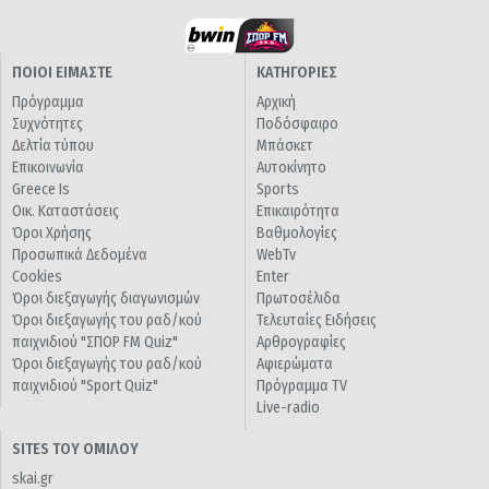
ΠΟΙΟΙ ΕΙΜΑΣΤΕ
ΚΑΤΗΓΟΡΙΕΣ
Πρόγραμμα
Αρχική
Συχνότητες
Ποδόσφαιρο
Δελτία τύπου
Μπάσκετ
Επικοινωνία
Αυτοκίνητο
Greece Is
Sports
Οικ. Καταστάσεις
Επικαιρότητα
Όροι Χρήσης
Βαθμολογίες
Προσωπικά Δεδομένα
WebTv
Cookies
Enter
Όροι διεξαγωγής διαγωνισμών
Πρωτοσέλιδα
Όροι διεξαγωγής του ραδ/κού
Τελευταίες Ειδήσεις
παιχνιδιού "ΣΠΟΡ FM Quiz"
Αρθρογραφίες
Όροι διεξαγωγής του ραδ/κού
Αφιερώματα
παιχνιδιού "Sport Quiz"
Πρόγραμμα TV
Live-radio
SITES ΤΟΥ ΟΜΙΛΟΥ
skai.gr