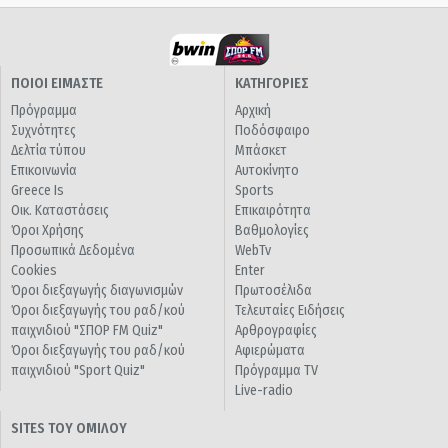
ΠΟΙΟΙ ΕΙΜΑΣΤΕ
ΚΑΤΗΓΟΡΙΕΣ
Πρόγραμμα
Αρχική
Συχνότητες
Ποδόσφαιρο
Δελτία τύπου
Μπάσκετ
Επικοινωνία
Αυτοκίνητο
Greece Is
Sports
Οικ. Καταστάσεις
Επικαιρότητα
Όροι Χρήσης
Βαθμολογίες
Προσωπικά Δεδομένα
WebTv
Cookies
Enter
Όροι διεξαγωγής διαγωνισμών
Πρωτοσέλιδα
Όροι διεξαγωγής του ραδ/κού
Τελευταίες Ειδήσεις
παιχνιδιού "ΣΠΟΡ FM Quiz"
Αρθρογραφίες
Όροι διεξαγωγής του ραδ/κού
Αφιερώματα
παιχνιδιού "Sport Quiz"
Πρόγραμμα TV
Live-radio
SITES ΤΟΥ ΟΜΙΛΟΥ