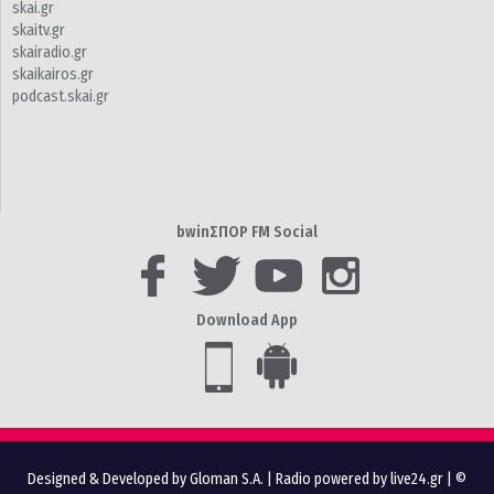
skai.gr
skaitv.gr
skairadio.gr
skaikairos.gr
podcast.skai.gr
bwinΣΠΟΡ FM Social
Download App
Designed & Developed by Gloman S.A.
|
Radio powered by live24.gr
| ©