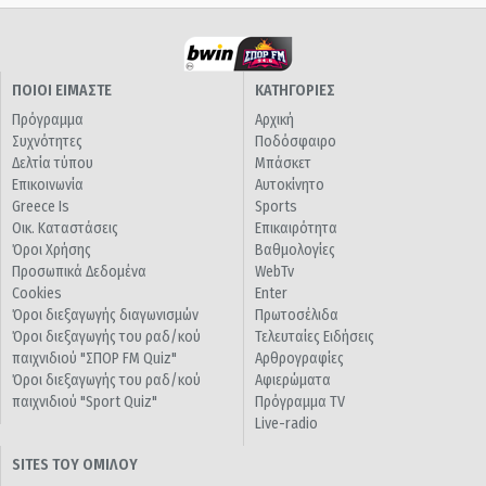
ΠΟΙΟΙ ΕΙΜΑΣΤΕ
ΚΑΤΗΓΟΡΙΕΣ
Πρόγραμμα
Αρχική
Συχνότητες
Ποδόσφαιρο
Δελτία τύπου
Μπάσκετ
Επικοινωνία
Αυτοκίνητο
Greece Is
Sports
Οικ. Καταστάσεις
Επικαιρότητα
Όροι Χρήσης
Βαθμολογίες
Προσωπικά Δεδομένα
WebTv
Cookies
Enter
Όροι διεξαγωγής διαγωνισμών
Πρωτοσέλιδα
Όροι διεξαγωγής του ραδ/κού
Τελευταίες Ειδήσεις
παιχνιδιού "ΣΠΟΡ FM Quiz"
Αρθρογραφίες
Όροι διεξαγωγής του ραδ/κού
Αφιερώματα
παιχνιδιού "Sport Quiz"
Πρόγραμμα TV
Live-radio
SITES ΤΟΥ ΟΜΙΛΟΥ