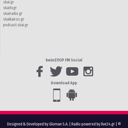
skai.gr
skaitv.gr
skairadio.gr
skaikairos.gr
podcast.skai.gr
bwinΣΠΟΡ FM Social
Download App
Designed & Developed by Gloman S.A.
|
Radio powered by live24.gr
| ©