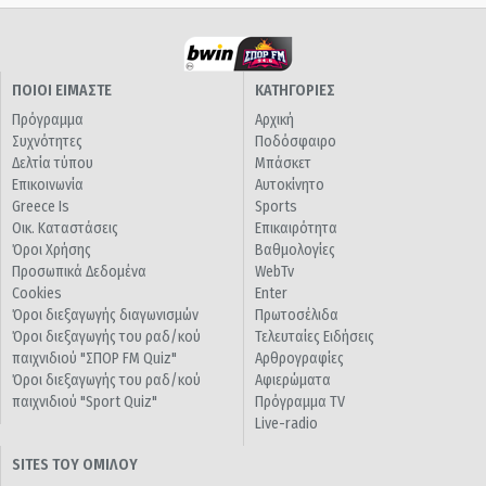
ΠΟΙΟΙ ΕΙΜΑΣΤΕ
ΚΑΤΗΓΟΡΙΕΣ
Πρόγραμμα
Αρχική
Συχνότητες
Ποδόσφαιρο
Δελτία τύπου
Μπάσκετ
Επικοινωνία
Αυτοκίνητο
Greece Is
Sports
Οικ. Καταστάσεις
Επικαιρότητα
Όροι Χρήσης
Βαθμολογίες
Προσωπικά Δεδομένα
WebTv
Cookies
Enter
Όροι διεξαγωγής διαγωνισμών
Πρωτοσέλιδα
Όροι διεξαγωγής του ραδ/κού
Τελευταίες Ειδήσεις
παιχνιδιού "ΣΠΟΡ FM Quiz"
Αρθρογραφίες
Όροι διεξαγωγής του ραδ/κού
Αφιερώματα
παιχνιδιού "Sport Quiz"
Πρόγραμμα TV
Live-radio
SITES ΤΟΥ ΟΜΙΛΟΥ