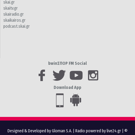
skai.gr
skaitv.gr
skairadio.gr
skaikairos.gr
podcast.skai.gr
bwinΣΠΟΡ FM Social
Download App
Designed & Developed by Gloman S.A.
|
Radio powered by live24.gr
| ©