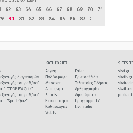
από σύνολο
1391
1
62
63
64
65
66
67
68
69
70
71
›
79
80
81
82
83
84
85
86
87
ΚΑΤΗΓΟΡΙΕΣ
SITES 
s
Αρχική
Enter
skai.gr
ιεξαγωγής διαγωνισμών
Ποδόσφαιρο
Πρωτοσέλιδα
skaitv.gr
ιεξαγωγής του ραδ/κού
Μπάσκετ
Τελευταίες Ειδήσεις
skairadi
διού "ΣΠΟΡ FM Quiz"
Αυτοκίνητο
Αρθρογραφίες
skaikair
ιεξαγωγής του ραδ/κού
Sports
Αφιερώματα
podcast.
διού "Sport Quiz"
Επικαιρότητα
Πρόγραμμα TV
Βαθμολογίες
Live-radio
WebTv