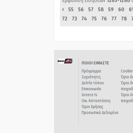
Εμφάνιση ειδήσεων
1265-1280
‹
55
56
57
58
59
60
6
72
73
74
75
76
77
78
ΠΟΙΟΙ ΕΙΜΑΣΤΕ
Πρόγραμμα
Cookie
Συχνότητες
Όροι δ
Δελτία τύπου
Όροι δ
Επικοινωνία
παιχνι
Greece Is
Όροι δ
Οικ. Καταστάσεις
παιχνι
Όροι Χρήσης
Προσωπικά Δεδομένα