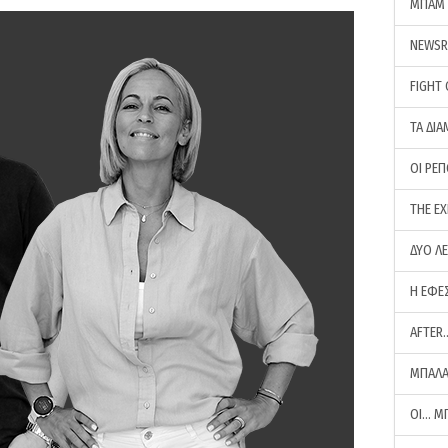
ΜΠΑΜ 
NEWS
FIGHT
ΤΑ ΔΙΑ
ΟΙ ΡΕ
THE E
ΔΥΟ Λ
Η ΕΦΕ
AFTER
ΜΠΑΛΑ
ΟΙ… Μ