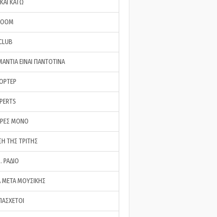
ΚΑΙ ΚΑΤΩ
ROOM
 CLUB
ΜΑΝΤΙΑ ΕΙΝΑΙ ΠΑΝΤΟΤΙΝΑ
ΠΟΡΤΕΡ
XPERTS
ΕΡΕΣ ΜΟΝΟ
ΣΗ ΤΗΣ ΤΡΙΤΗΣ
… ΡΑΔΙΟ
 ΜΕΤΑ ΜΟΥΣΙΚΗΣ
ΠΑΣΧΕΤΟΙ