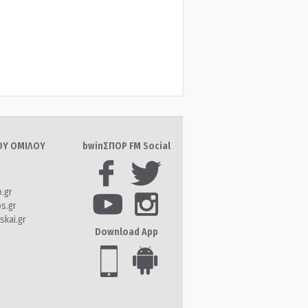
ΤΟΥ ΟΜΙΛΟΥ
bwinΣΠΟΡ FM Social
o.gr
os.gr
skai.gr
Download App