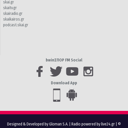
skai.gr
skaitv.gr
skairadio.gr
skaikairos.gr
podcast.skai.gr
bwinΣΠΟΡ FM Social
Download App
Designed & Developed by Gloman S.A.
|
Radio powered by live24.gr
| ©