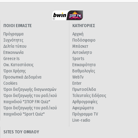
ΠΟΙΟΙ ΕΙΜΑΣΤΕ
ΚΑΤΗΓΟΡΙΕΣ
Πρόγραμμα
Αρχική
Συχνότητες
Ποδόσφαιρο
Δελτία τύπου
Μπάσκετ
Επικοινωνία
Αυτοκίνητο
Greece Is
Sports
Οικ. Καταστάσεις
Επικαιρότητα
Όροι Χρήσης
Βαθμολογίες
Προσωπικά Δεδομένα
WebTv
Cookies
Enter
Όροι διεξαγωγής διαγωνισμών
Πρωτοσέλιδα
Όροι διεξαγωγής του ραδ/κού
Τελευταίες Ειδήσεις
παιχνιδιού "ΣΠΟΡ FM Quiz"
Αρθρογραφίες
Όροι διεξαγωγής του ραδ/κού
Αφιερώματα
παιχνιδιού "Sport Quiz"
Πρόγραμμα TV
Live-radio
SITES ΤΟΥ ΟΜΙΛΟΥ